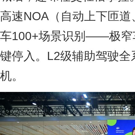
高速NOA（自动上下匝
车100+场景识别——极
键停入。L2级辅助驾驶
机。