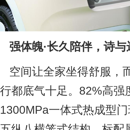
强体魄·
长久陪伴，诗与
空间让全家坐得舒服，而
行都底气十足。82%高强
1300MPa一体式热成型
五纵八横笼式结构。标配